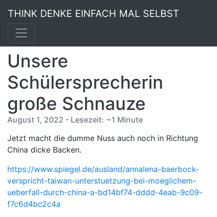
THINK DENKE EINFACH MAL SELBST
Unsere
Schülersprecherin
große Schnauze
August 1, 2022 - Lesezeit: ~1 Minute
Jetzt macht die dumme Nuss auch noch in Richtung
China dicke Backen.
https://www.spiegel.de/ausland/annalena-baerbock-
verspricht-taiwan-unterstuetzung-bei-moeglichem-
ueberfall-durch-china-a-bd14bf74-dddd-4eab-9c09-
f7c6d4bc2c4a