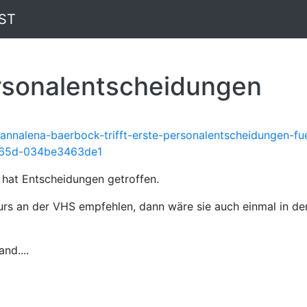
ST
ersonalentscheidungen
/annalena-baerbock-trifft-erste-personalentscheidungen-fu
-865d-034be3463de1
hat Entscheidungen getroffen.
urs an der VHS empfehlen, dann wäre sie auch einmal in de
nd....