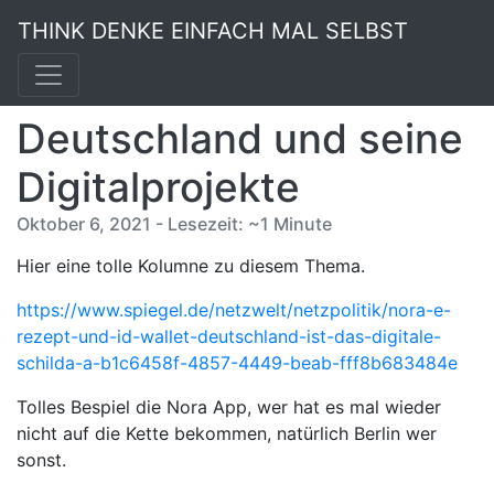
THINK DENKE EINFACH MAL SELBST
Deutschland und seine
Digitalprojekte
Oktober 6, 2021 - Lesezeit: ~1 Minute
Hier eine tolle Kolumne zu diesem Thema.
https://www.spiegel.de/netzwelt/netzpolitik/nora-e-
rezept-und-id-wallet-deutschland-ist-das-digitale-
schilda-a-b1c6458f-4857-4449-beab-fff8b683484e
Tolles Bespiel die Nora App, wer hat es mal wieder
nicht auf die Kette bekommen, natürlich Berlin wer
sonst.