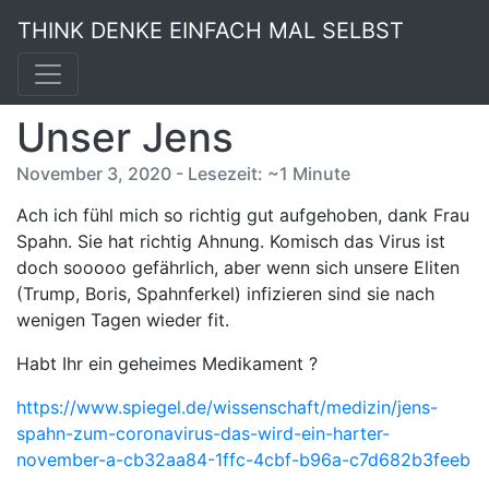
THINK DENKE EINFACH MAL SELBST
Unser Jens
November 3, 2020 - Lesezeit: ~1 Minute
Ach ich fühl mich so richtig gut aufgehoben, dank Frau
Spahn. Sie hat richtig Ahnung. Komisch das Virus ist
doch sooooo gefährlich, aber wenn sich unsere Eliten
(Trump, Boris, Spahnferkel) infizieren sind sie nach
wenigen Tagen wieder fit.
Habt Ihr ein geheimes Medikament ?
https://www.spiegel.de/wissenschaft/medizin/jens-
spahn-zum-coronavirus-das-wird-ein-harter-
november-a-cb32aa84-1ffc-4cbf-b96a-c7d682b3feeb