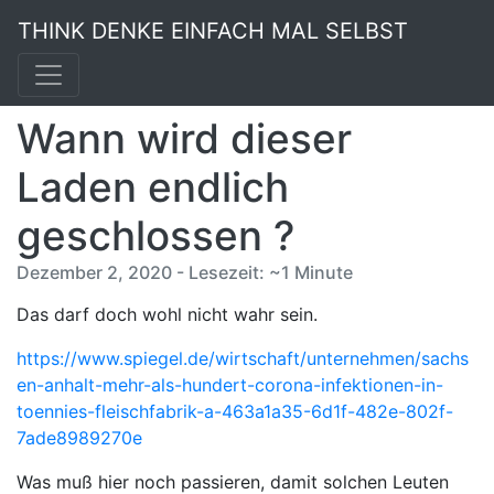
THINK DENKE EINFACH MAL SELBST
Wann wird dieser
Laden endlich
geschlossen ?
Dezember 2, 2020 - Lesezeit: ~1 Minute
Das darf doch wohl nicht wahr sein.
https://www.spiegel.de/wirtschaft/unternehmen/sachs
en-anhalt-mehr-als-hundert-corona-infektionen-in-
toennies-fleischfabrik-a-463a1a35-6d1f-482e-802f-
7ade8989270e
Was muß hier noch passieren, damit solchen Leuten