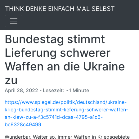
THINK DENKE EINFACH MAL SELBST
Bundestag stimmt
Lieferung schwerer
Waffen an die Ukraine
zu
April 28, 2022 - Lesezeit: ~1 Minute
https://www.spiegel.de/politik/deutschland/ukraine-
krieg-bundestag-stimmt-lieferung-schwerer-waffen-
an-kiew-zu-a-f3c5741d-dcaa-4795-a1c6-
bc9328c49499
Wunderbar. Weiter so, immer Waffen in Kriegsgebiete