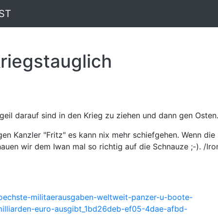
ST
riegstauglich
geil darauf sind in den Krieg zu ziehen und dann gen Osten
gen Kanzler "Fritz" es kann nix mehr schiefgehen. Wenn die
auen wir dem Iwan mal so richtig auf die Schnauze ;-). /Iro
hoechste-militaerausgaben-weltweit-panzer-u-boote-
illiarden-euro-ausgibt_1bd26deb-ef05-4dae-afbd-