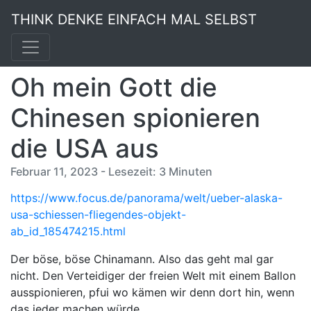
THINK DENKE EINFACH MAL SELBST
Oh mein Gott die
Chinesen spionieren
die USA aus
Februar 11, 2023 - Lesezeit: 3 Minuten
https://www.focus.de/panorama/welt/ueber-alaska-
usa-schiessen-fliegendes-objekt-
ab_id_185474215.html
Der böse, böse Chinamann. Also das geht mal gar
nicht. Den Verteidiger der freien Welt mit einem Ballon
ausspionieren, pfui wo kämen wir denn dort hin, wenn
das jeder machen würde.