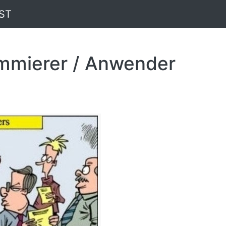
ST
mmierer / Anwender